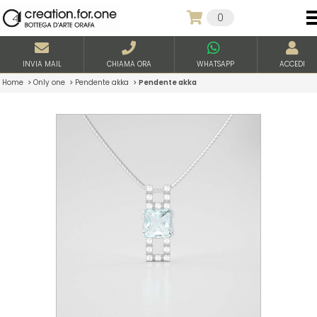
0
INVIA MAIL
CHIAMA ORA
WHATSAPP
ACCEDI
Home
>
Only one
>
Pendente akka
>
Pendente akka