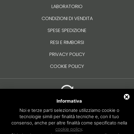
LABORATORIO
CONDIZIONI DI VENDITA
SPESE SPEDIZIONE
RESI E RIMBORSI
PRIVACY POLICY
COOKIE POLICY
Informativa
Noi e terze parti selezionate utilizziamo cookie o
tecnologie simili per finalità tecniche e, con il tuo
creation.for.one
consenso, anche per altre finalità come specificato nella
Via XX Settembre, 24 – 30035 Mirano (VE)
cookie policy
.
041481091
-
info@creation4one.com