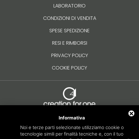
LABORATORIO
CONDIZIONI DI VENDITA
SPESE SPEDIZIONE
RESI E RIMBORSI
PRIVACY POLICY
COOKIE POLICY
Informativa
creation.for.one
Noi e terze parti selezionate utilizziamo cookie o
Via XX Settembre, 24 – 30035 Mirano (VE)
tecnologie simili per finalità tecniche e, con il tuo
041481091
-
info@creation4one.com