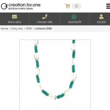
0
INVIA MAIL
CHIAMA ORA
WHATSAPP
ACCEDI
Home
>
Only one
>
1388
>
Collana 1388