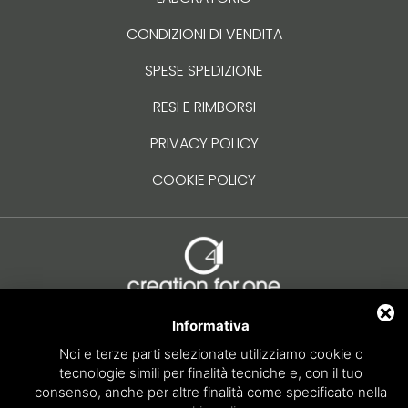
CONDIZIONI DI VENDITA
SPESE SPEDIZIONE
RESI E RIMBORSI
PRIVACY POLICY
COOKIE POLICY
Informativa
creation.for.one
Noi e terze parti selezionate utilizziamo cookie o
Via XX Settembre, 24 – 30035 Mirano (VE)
tecnologie simili per finalità tecniche e, con il tuo
041481091
-
info@creation4one.com
consenso, anche per altre finalità come specificato nella
REA 312311 – P.I. 03484640275